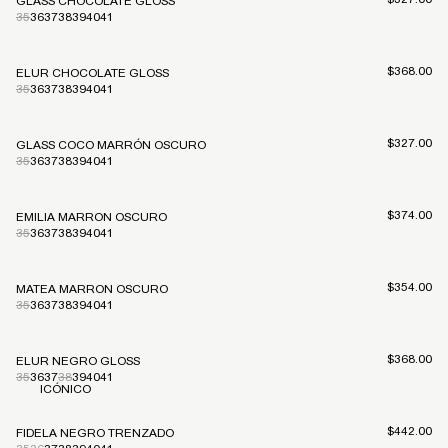
GLASS CHOCOLATE GLOSS
35
36
37
38
39
40
41
Precio habi
$368.00
ELUR CHOCOLATE GLOSS
35
36
37
38
39
40
41
Precio habi
$327.00
GLASS COCO MARRÓN OSCURO
35
36
37
38
39
40
41
Precio habi
$374.00
EMILIA MARRON OSCURO
35
36
37
38
39
40
41
Precio habi
$354.00
MATEA MARRON OSCURO
35
36
37
38
39
40
41
Precio habi
$368.00
ELUR NEGRO GLOSS
35
36
37
38
39
40
41
ICÓNICO
Precio habi
$442.00
FIDELA NEGRO TRENZADO