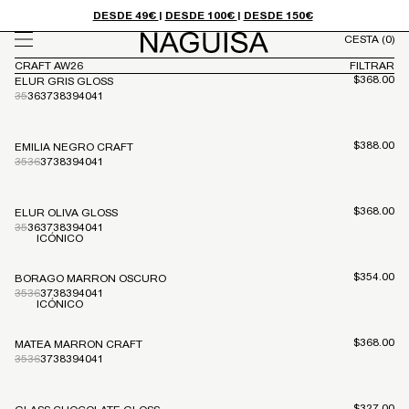
Ir
DESDE 49€
|
DESDE 100€
|
DESDE 150€
directamente
CESTA
(0)
al contenido
CRAFT AW26
FILTRAR
Precio habi
$368.00
ELUR GRIS GLOSS
35
36
37
38
39
40
41
Precio habi
$388.00
EMILIA NEGRO CRAFT
35
36
37
38
39
40
41
Precio habi
$368.00
ELUR OLIVA GLOSS
35
36
37
38
39
40
41
ICÓNICO
Precio habi
$354.00
BORAGO MARRON OSCURO
35
36
37
38
39
40
41
ICÓNICO
Precio habi
$368.00
MATEA MARRON CRAFT
35
36
37
38
39
40
41
Precio habi
$327.00