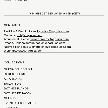
35
36
37
38
39
40
41
(+34) 683 267 925.
L-V 9H A 15H (CET)
CONTACTO
Pedidos & Devoluciones:
logistica@naguisa.com
Contacto:
rrhh@naguisa.com
Atención al Cliente:
customercare@naguisa.com
Press & Collabs:
comunicacion@naguisa.com
Nuevas Tiendas & Distribución:
b2b@naguisa.com
Web
https://www.naguisa.com
COLLECTIONS
NUEVA COLECCIÓN
BEST SELLERS
ALPARGATAS
BAILARINAS
BOTINES PLANOS
BOTINES DE TACÓN
CHUNKY
EVENTOS ESPECIALES
ICÓNICOS