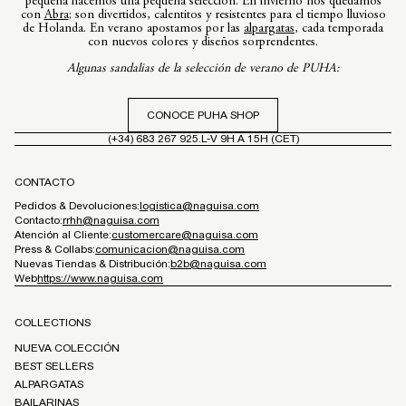
pequeña hacemos una pequeña selección. En invierno nos quedamos
con
Abra
; son divertidos, calentitos y resistentes para el tiempo lluvioso
de Holanda. En verano apostamos por las
alpargatas
, cada temporada
con nuevos colores y diseños sorprendentes.
Algunas sandalias de la selección de verano de PUHA:
CONOCE PUHA SHOP
(+34) 683 267 925.
L-V 9H A 15H (CET)
CONTACTO
Pedidos & Devoluciones:
logistica@naguisa.com
Contacto:
rrhh@naguisa.com
Atención al Cliente:
customercare@naguisa.com
Press & Collabs:
comunicacion@naguisa.com
Nuevas Tiendas & Distribución:
b2b@naguisa.com
Web
https://www.naguisa.com
COLLECTIONS
NUEVA COLECCIÓN
BEST SELLERS
ALPARGATAS
BAILARINAS