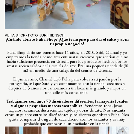
PUHA SHOP / FOTO: JURI HIENSCH
¿Cuándo abriste Puha Shop? ¿Qué te inspiró para dar el salto y abrir
tu propio negocio?
Puha Shop abrió sus puertas hace 14 años, en 2010. Said, Chantal y yo
empezamos la tienda como tres entusiastas creativos que sentían que no
había suficiente presencia en Utrecht para los productos hechos por los
artistas recién salidos de la escuela de arte. Era una pequeña tienda de 30
m2 en medio de una callejuela del centro de Utrecht.
El primer año, Chantal dejó Puha para volver a su pasión por la
fotografía, así que Saïd y yo continuamos con la tienda, crecimos y
después de 3 años nos cambiamos a un local más grande y mejor en
una calle más concurrida.
Trabajamos con unos 70 diseñadores diferentes, la mayoría locales
y algunas pequeñas marcas sostenibles
. Vendemos ropa, joyas,
zapatos, cerámica, ilustraciones, tejidos y obras de arte. Nos encanta
crear un puente entre los diseñadores y los clientes que visitan Puha. Nos
gusta compartir el origen de cada diseño con los visitantes y es muy
probable que conozcas a un diseñador en la tienda.