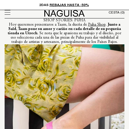
Ir
2DAS
REBAJAS HASTA -50%
directamente
CESTA
(0)
al contenido
SHOP STORIES: PUHA
Hoy queremos presentaros a Taam, la dueña de
Puha Shop
.
Junto a
Saïd, Taam pone su amor y cariño en cada detalle de su pequeña
tienda en Utrech
. Se nota que le apasiona su trabajo y el diseño, por
eso selecciona cada una de las piezas de Puha para dar visibilidad al
trabajo de artistas y artesanos, principalmente de los Países Bajos.