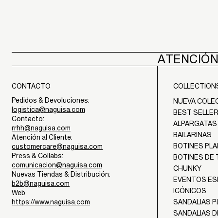
ATENCIÓN
CONTACTO
COLLECTION
Pedidos & Devoluciones:
NUEVA COLE
logistica@naguisa.com
BEST SELLE
Contacto:
ALPARGATAS
rrhh@naguisa.com
BAILARINAS
Atención al Cliente:
BOTINES PL
customercare@naguisa.com
Press & Collabs:
BOTINES DE
comunicacion@naguisa.com
CHUNKY
Nuevas Tiendas & Distribución:
EVENTOS ES
b2b@naguisa.com
ICÓNICOS
Web
https://www.naguisa.com
SANDALIAS 
SANDALIAS 