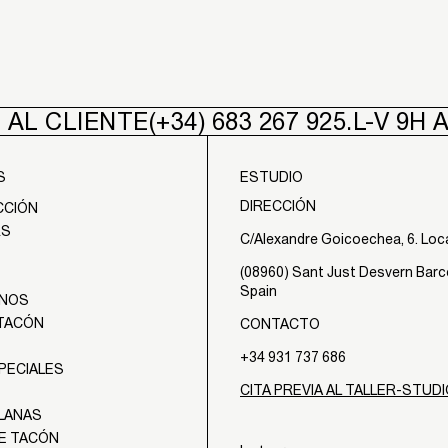
 AL CLIENTE
(+34) 683 267 925.
L-V 9H 
S
ESTUDIO
DIRECCIÓN
CCIÓN
RS
C/Alexandre Goicoechea, 6. Loc
(08960) Sant Just Desvern Barc
Spain
ANOS
 TACÓN
CONTACTO
+34 931 737 686
PECIALES
CITA PREVIA AL TALLER-STUD
PLANAS
DE TACÓN