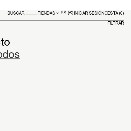
ES
(€)
TIENDAS
INICIAR SESIÓN
CESTA
(0)
BUSCAR
Geolocation Button: ES, €
FILTRAR
to
todos