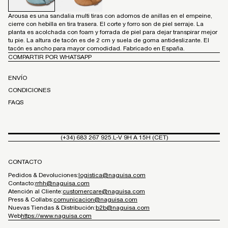
Arousa es una sandalia multi tiras con adornos de anillas en el empeine,
cierre con hebilla en tira trasera. El corte y forro son de piel serraje. La
planta es acolchada con foam y forrada de piel para dejar transpirar mejor
tu pie. La altura de tacón es de 2 cm y suela de goma antideslizante. El
tacón es ancho para mayor comodidad. Fabricado en España.
COMPARTIR POR WHATSAPP
ENVÍO
CONDICIONES
FAQS
(+34) 683 267 925.
L-V 9H A 15H (CET)
CONTACTO
Pedidos & Devoluciones:
logistica@naguisa.com
Contacto:
rrhh@naguisa.com
Atención al Cliente:
customercare@naguisa.com
Press & Collabs:
comunicacion@naguisa.com
Nuevas Tiendas & Distribución:
b2b@naguisa.com
Web
https://www.naguisa.com