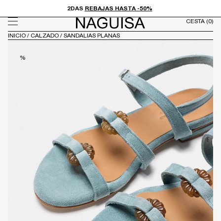
Ir
 150€
2DAS
REBAJAS HASTA -50%
E
directamente
CESTA
(0)
al contenido
INICIO
/
CALZADO
/
SANDALIAS PLANAS
%