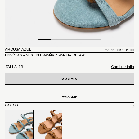
Abrir
AROUSA AZUL
Abr
Precio
€175,00
Precio
€105,00
habitual
habitual
elemento
el
ENVÍOS GRATIS EN ESPAÑA A PARTIR DE 95€
multimedia
mu
1
2
TALLA:
35
Cambiar talla
en
en
una
un
ventana
ve
AGOTADO
modal
mo
AVÍSAME
COLOR