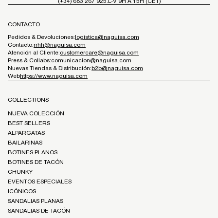
(+34) 683 267 925.
L-V 9H A 15H (CET)
CONTACTO
Pedidos & Devoluciones:
logistica@naguisa.com
Contacto:
rrhh@naguisa.com
Atención al Cliente:
customercare@naguisa.com
Press & Collabs:
comunicacion@naguisa.com
Nuevas Tiendas & Distribución:
b2b@naguisa.com
Web
https://www.naguisa.com
COLLECTIONS
NUEVA COLECCIÓN
BEST SELLERS
ALPARGATAS
BAILARINAS
BOTINES PLANOS
BOTINES DE TACÓN
CHUNKY
EVENTOS ESPECIALES
ICÓNICOS
SANDALIAS PLANAS
SANDALIAS DE TACÓN