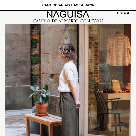
Ir
2DAS
REBAJAS HASTA -50%
directamente
CESTA
(0)
al contenido
CAMBIO DE ARMARIO CON IVORI