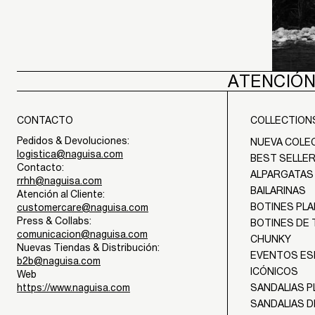
ATENCIÓN
CONTACTO
COLLECTION
Pedidos & Devoluciones:
NUEVA COLE
logistica@naguisa.com
BEST SELLE
Contacto:
ALPARGATAS
rrhh@naguisa.com
BAILARINAS
Atención al Cliente:
BOTINES PL
customercare@naguisa.com
Press & Collabs:
BOTINES DE
comunicacion@naguisa.com
CHUNKY
Nuevas Tiendas & Distribución:
EVENTOS ES
b2b@naguisa.com
ICÓNICOS
Web
https://www.naguisa.com
SANDALIAS 
SANDALIAS 