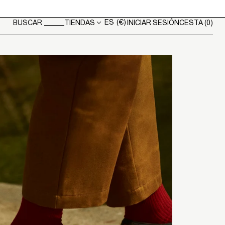
ES
(€)
TIENDAS
INICIAR SESIÓN
CESTA
(0)
BUSCAR
Geolocation Button: ES, €