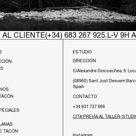
 AL CLIENTE
(+34) 683 267 925.
L-V 9H 
S
ESTUDIO
DIRECCIÓN
CCIÓN
RS
C/Alexandre Goicoechea, 6. Loc
(08960) Sant Just Desvern Barc
Spain
ANOS
 TACÓN
CONTACTO
+34 931 737 686
PECIALES
CITA PREVIA AL TALLER-STUD
PLANAS
DE TACÓN
Instagram