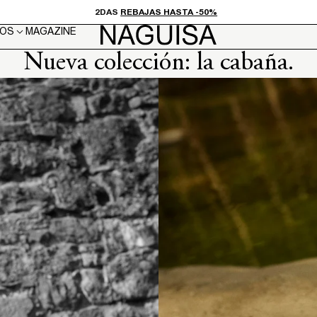
2DAS
REBAJAS HASTA -50%
OS
MAGAZINE
Nueva colección: la cabaña.