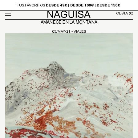
Ir
TUS FAVORITOS
DESDE 49€
|
DESDE 100€
|
DESDE 150€
directamente
CESTA
(0)
al contenido
AMANECE EN LA MONTAÑA
05/MAY/21
-
VIAJES