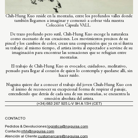
Chih-Hung Kuo reside en la montaña, entre los profundos valles donde
también llegamos a imaginar y comenzó a cobrar vida nuestra
Colección Cápsula VALL.
De trazo profundo pero sutil, Chih-Hung Kuo escoge la naturaleza
como escenario de sus creaciones. Los movimientos precisos de su
pincel y los cambios de color, crean una composición que ya en sí ilustra
su trabajo; al mismo tiempo, el artista invita al espectador a servirse de su
imaginación para encontrar las sensaciones que se refugian entre
montañas.
El trabajo de Chih-Hung Kuo es evocador, cuidadoso, meditativo,
pensado para llegar al corazón de quien lo contempla y quedarse allí, sin
hacer ruido.
Naguisa quiere dar a conocer el trabajo del joven Chuh-Hung Kuo con
el ánimo de reconocer su excepcional forma de respirar el paisaje,
entendiendo que detrás de cada una de sus montañas, se encuentra la
emoción absoluta del artista.
(+34) 683 267 925.
L-V 9H A 15H (CET)
CONTACTO
Pedidos & Devoluciones:
logistica@naguisa.com
Contacto:
rrhh@naguisa.com
Atención al Cliente:
customercare@naguisa.com